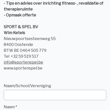
- Tips en advies over inrichting fitness- , revalidatie of
therapieruimte
- Opmaak offerte
SPORT & SPEL BV
Wim Ketels
Nieuwpoortsesteenweg 55
8400 Oostende
BTW BE 0464 505 779
Tel +32 59 519 517
info@sportenspel.be
www.sportenspel.be
Naam/School/Vereniging
Naam *