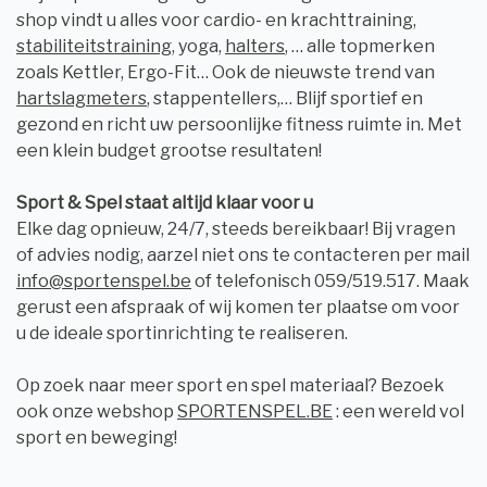
shop vindt u alles voor cardio- en krachttraining,
stabiliteitstraining
, yoga,
halters
, … alle topmerken
zoals Kettler, Ergo-Fit… Ook de nieuwste trend van
hartslagmeters
, stappentellers,… Blijf sportief en
gezond en richt uw persoonlijke fitness ruimte in. Met
een klein budget grootse resultaten!
Sport & Spel staat altijd klaar voor u
Elke dag opnieuw, 24/7, steeds bereikbaar! Bij vragen
of advies nodig, aarzel niet ons te contacteren per mail
info@sportenspel.be
of telefonisch 059/519.517. Maak
gerust een afspraak of wij komen ter plaatse om voor
u de ideale sportinrichting te realiseren.
Op zoek naar meer sport en spel materiaal? Bezoek
ook onze webshop
SPORTENSPEL.BE
: een wereld vol
sport en beweging!