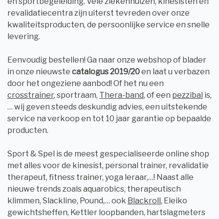
en sportbegeleiding. Vele ziekenhuizen, kinesisten en
revalidatiecentra zijn uiterst tevreden over onze
kwaliteitsproducten, de persoonlijke service en snelle
levering.
Eenvoudig bestellen! Ga naar onze webshop of blader
in onze nieuwste
catalogus 2019/20
en laat u verbazen
door het ongeziene aanbod! Of het nu een
crosstrainer
, sportraam,
Thera-band
, of een
pezzibal
is,
… wij geven steeds deskundig advies, een uitstekende
service na verkoop en tot 10 jaar garantie op bepaalde
producten.
Sport & Spel is de meest gespecialiseerde online shop
met alles voor de kinesist, personal trainer, revalidatie
therapeut, fitness trainer, yoga leraar,…! Naast alle
nieuwe trends zoals aquarobics, therapeutisch
klimmen, Slackline, Pound,… ook
Blackroll
, Eleiko
gewichtsheffen, Kettler loopbanden, hartslagmeters