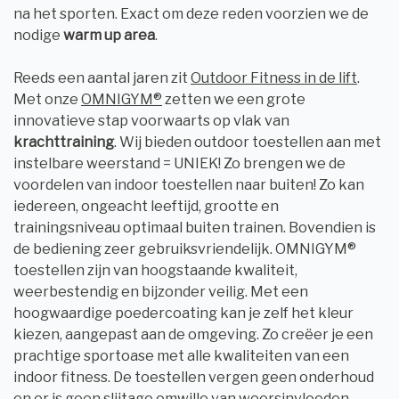
na het sporten. Exact om deze reden voorzien we de
nodige
warm up area
.
Reeds een aantal jaren zit
Outdoor Fitness in de lift
.
Met onze
OMNIGYM®
zetten we een grote
innovatieve stap voorwaarts op vlak van
krachttraining
. Wij bieden outdoor toestellen aan met
instelbare weerstand = UNIEK! Zo brengen we de
voordelen van indoor toestellen naar buiten! Zo kan
iedereen, ongeacht leeftijd, grootte en
trainingsniveau optimaal buiten trainen. Bovendien is
de bediening zeer gebruiksvriendelijk. OMNIGYM®
toestellen zijn van hoogstaande kwaliteit,
weerbestendig en bijzonder veilig. Met een
hoogwaardige poedercoating kan je zelf het kleur
kiezen, aangepast aan de omgeving. Zo creëer je een
prachtige sportoase met alle kwaliteiten van een
indoor fitness. De toestellen vergen geen onderhoud
en er is geen slijtage omwille van weersinvloeden.