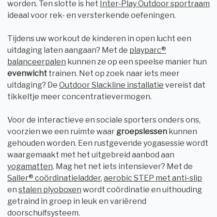
worden. Ten slotte is het
Inter-Play Outdoor sportraam
ideaal voor rek- en versterkende oefeningen.
Tijdens uw workout de kinderen in open lucht een
uitdaging laten aangaan? Met de
playparc®
balanceerpalen
kunnen ze op een speelse manier hun
evenwicht
trainen. Net op zoek naar iets meer
uitdaging? De
Outdoor Slackline installatie
vereist dat
tikkeltje meer concentratievermogen.
Voor de interactieve en sociale sporters onders ons,
voorzien we een ruimte waar
groepslessen
kunnen
gehouden worden. Een rustgevende yogasessie wordt
waargemaakt met het uitgebreid aanbod aan
yogamatten
. Mag het net iets intensiever? Met de
Saller® coördinatieladder
,
aerobic STEP met anti-slip
en
stalen plyoboxen
wordt coördinatie en uithouding
getraind in groep in leuk en variërend
doorschuifsysteem.