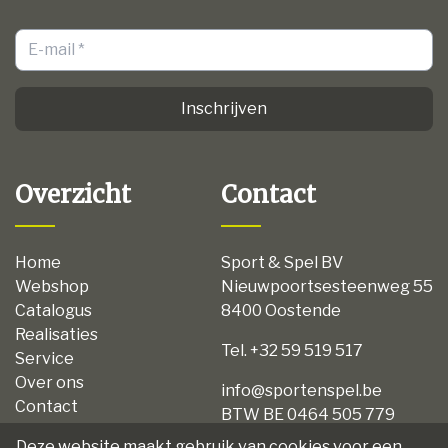
Inschrijven
Overzicht
Contact
Home
Sport & Spel BV
Webshop
Nieuwpoortsesteenweg 55
Catalogus
8400 Oostende
Realisaties
Tel. +32 59 519 517
Service
Over ons
info@sportenspel.be
Contact
BTW BE 0464 505 779
Privacy
Deze website maakt gebruik van cookies voor een