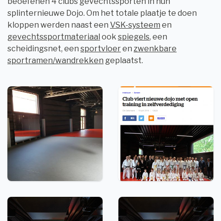
beoefenen 4 clubs gevechtssporten in hun
splinternieuwe Dojo. Om het totale plaatje te doen
kloppen werden naast een
VSK-systeem
en
gevechtssportmateriaal
ook
spiegels
, een
scheidingsnet, een
sportvloer
en
zwenkbare
sportramen/wandrekken
geplaatst.