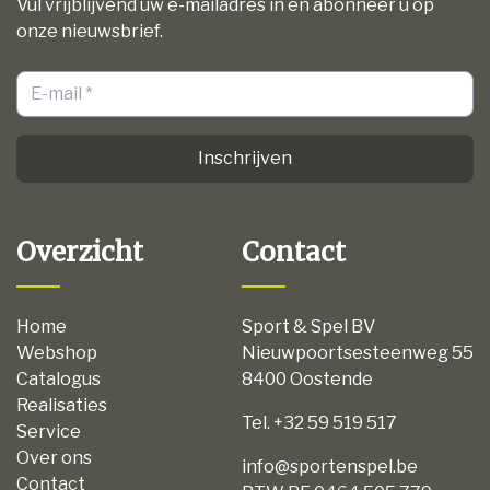
Vul vrijblijvend uw e-mailadres in en abonneer u op
onze nieuwsbrief.
Inschrijven
Overzicht
Contact
Home
Sport & Spel BV
Webshop
Nieuwpoortsesteenweg 55
Catalogus
8400 Oostende
Realisaties
Tel. +32 59 519 517
Service
Over ons
info@sportenspel.be
Contact