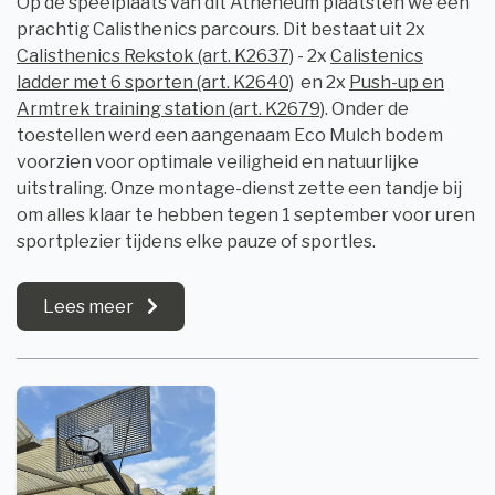
Op de speelplaats van dit Atheneum plaatsten we een
prachtig Calisthenics parcours. Dit bestaat uit 2x
Calisthenics Rekstok (art. K2637)
- 2x
Calistenics
ladder met 6 sporten (art. K2640)
en 2x
Push-up en
Armtrek training station (art. K2679)
. Onder de
toestellen werd een aangenaam Eco Mulch bodem
voorzien voor optimale veiligheid en natuurlijke
uitstraling. Onze montage-dienst zette een tandje bij
om alles klaar te hebben tegen 1 september voor uren
sportplezier tijdens elke pauze of sportles.
Lees meer