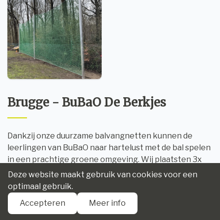
Brugge - BuBaO De Berkjes
Dankzij onze duurzame balvangnetten kunnen de
leerlingen van BuBaO naar hartelust met de bal spelen
in een prachtige groene omgeving. Wij plaatsten 3x
U4290 Staanders voor balvangnetten
Deze website maakt gebruik van cookies voor een
ingebetonneerd in grondbussen. De
groene netten
optimaal gebruik.
van uiterst sterk polypropyleen (art. U4282)
hebben
Accepteren
Meer info
een maaswijdte van 45 mm.