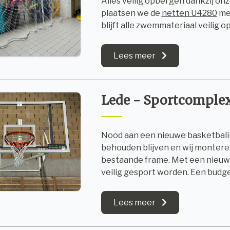
Alles veilig opbergen dankzij o
plaatsen we de
netten U4280
me
blijft alle zwemmateriaal veilig
Lees meer
Lede - Sportcompl
Nood aan een nieuwe basketbalin
behouden blijven en wij monter
bestaande frame. Met een nieu
veilig gesport worden. Een budge
Lees meer