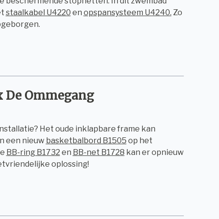
nze beschermende stopnetten. In dit zwembad
t
staalkabel U4220
en
opspansysteem U4240.
Zo
 opgeborgen.
ex De Ommegang
stallatie? Het oude inklapbare frame kan
en een nieuw
basketbalbord B1505
op het
we
BB-ring B1732
en
BB-net B1728
kan er opnieuw
tvriendelijke oplossing!