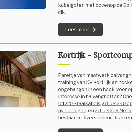
kabelgoten met bovenop de Doll
dik.
Lees meer
Kortrijk - Sportcom
Pareltje van maatwerk balvangne
training van KV Kortrijk en hock
opgehangen in een hoek, voor op
interesse in balvangnetten? Ch
U4220 Staalkabels
,
art. U4240 
nylon ringen
, en
art. U4209 Nett
bestaan in diverse kleur, dikte e