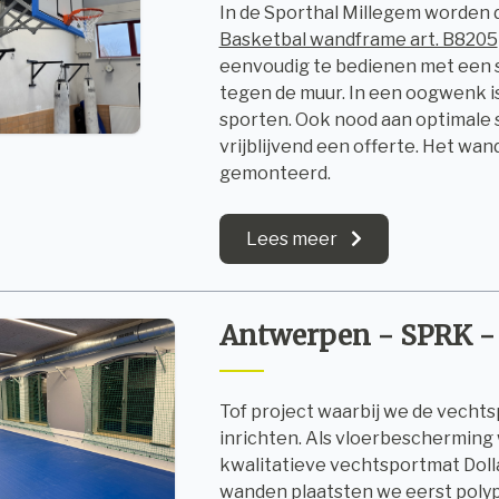
In de Sporthal Millegem worden 
Basketbal wandframe art. B8205
eenvoudig te bedienen met een sta
tegen de muur. In een oogwenk i
sporten. Ook nood aan optimale s
vrijblijvend een offerte. Het w
gemonteerd.
Lees meer
Antwerpen - SPRK - 
Tof project waarbij we de vecht
inrichten. Als vloerbeschermin
kwalitatieve vechtsportmat Dolla
wanden plaatsten we eerst polyp