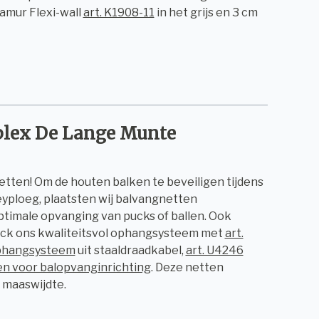
amur Flexi-wall
art. K1908-11
in het grijs en 3 cm
plex De Lange Munte
tten! Om de houten balken te beveiligen tijdens
eyploeg, plaatsten wij balvangnetten
timale opvanging van pucks of ballen. Ook
eck ons kwaliteitsvol ophangsysteem met
art.
ophangsysteem
uit staaldraadkabel,
art. U4246
en voor balopvanginrichting
. Deze netten
n maaswijdte.