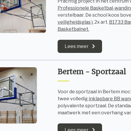
Prachtig project in het centrum v
Professionele Basketbal-wandins
verstelbaar. De school koos bove
veiligheidsglas )
, 2x art.
B1733 Bas
Basketbalnet.
Lees meer
Bertem - Sportzaal
Voor de sportzaal in Bertem moch
twee volledig
inklapbare BB wand
polyvalente sportzaal. De standa
maatwerk met een overhang van 4
Lees meer