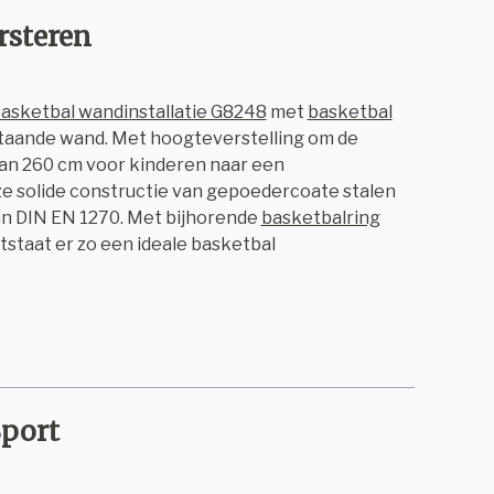
rsteren
asketbal wandinstallatie G8248
met
basketbal
taande wand. Met hoogteverstelling om de
an 260 cm voor kinderen naar een
e solide constructie van gepoedercoate stalen
van DIN EN 1270. Met bijhorende
basketbalring
staat er zo een ideale basketbal
Sport