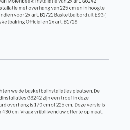
an Molenbeek: Installatie van 2x art.
G8242
tallatie
met overhang van 225 cm en in hoogte
ndien voor 2x art.
B1721 Basketbalbord uit ESG (
ketbalring Official
en 2x art.
B1728
ten we de basketbalinstallaties plaatsen. De
installaties G8242
zijn een troef in deze
ard overhang is 170 cm of 225 cm. Deze versie is
30 cm. Vraag vrijblijvend uw offerte op maat.