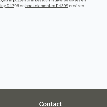
gels in puzzelvorm
bestaan in diverse diktes en
ing D43
96 en
hoekelementen D4399
creëren
Contact