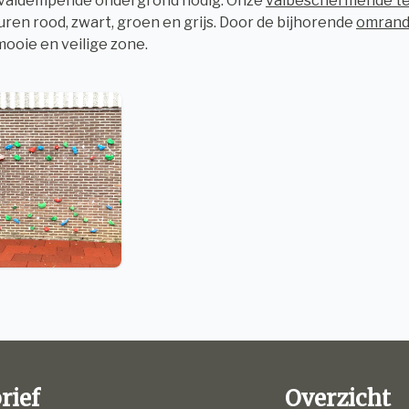
 valdempende ondergrond nodig. Onze
valbeschermende te
euren rood, zwart, groen en grijs. Door de bijhorende
omrand
ooie en veilige zone.
rief
Overzicht