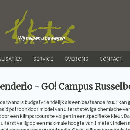
Wij helpen u bewegen
LISATIES
SERVICE
OVER ONS
CONTACT
enderlo - GO! Campus Russel
derwand is budgetvriendelijk als een bestaande muur kan 
ald patroon door middel van uiterst stevige chemische v
oor een klimparcours te volgen in een specifieke kleur. Da
uiterst veilig op een maximale hoogte van 1 meter. Indien