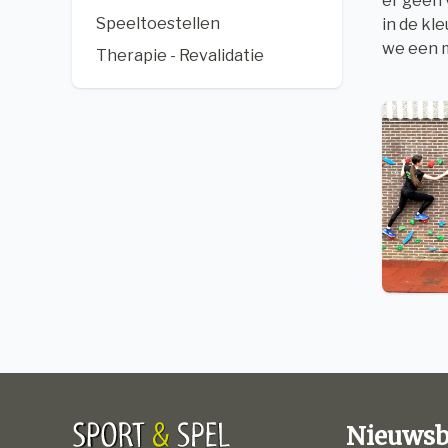
er geen
Speeltoestellen
in de kl
we een m
Therapie - Revalidatie
Nieuwsb