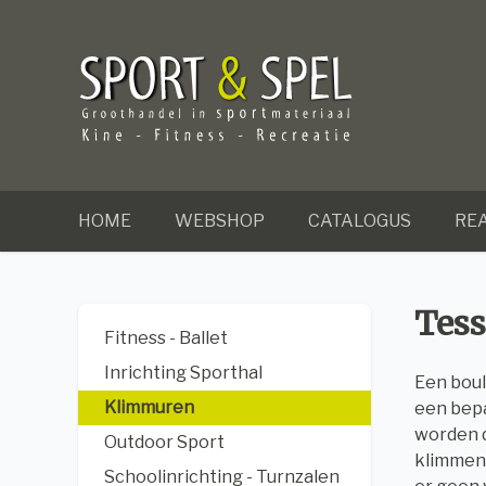
HOME
WEBSHOP
CATALOGUS
REA
Tess
Fitness - Ballet
Inrichting Sporthal
Een boul
Klimmuren
een bepa
worden d
Outdoor Sport
klimmen 
Schoolinrichting - Turnzalen