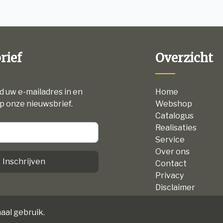
rief
Overzicht
nd uw e-mailadres in en
Home
p onze nieuwsbrief.
Webshop
Catalogus
Realisaties
Service
Over ons
Inschrijven
Contact
Privacy
Disclaimer
Algemene voorw
aal gebruik.