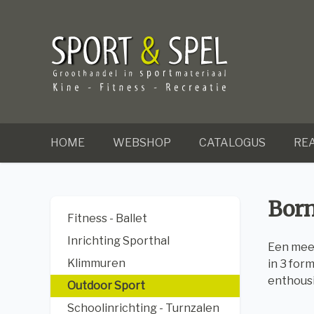
HOME
WEBSHOP
CATALOGUS
REA
Born
Fitness - Ballet
Inrichting Sporthal
Een mee
Klimmuren
in 3 for
enthousi
Outdoor Sport
Schoolinrichting - Turnzalen