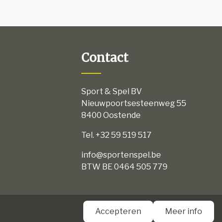
Contact
Sport & Spel BV
Nieuwpoortsesteenweg 55
8400 Oostende
Tel. +32 59 519 517
info@sportenspel.be
BTW BE 0464 505 779
aarden
Accepteren
Meer info