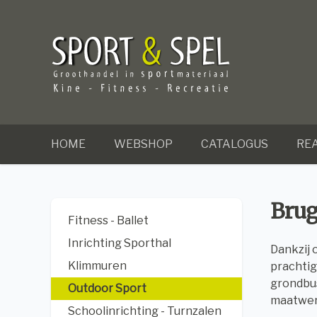
HOME
WEBSHOP
CATALOGUS
REA
Brug
Fitness - Ballet
Inrichting Sporthal
Dankzij 
Klimmuren
prachtig
grondbu
Outdoor Sport
maatwerk
Schoolinrichting - Turnzalen