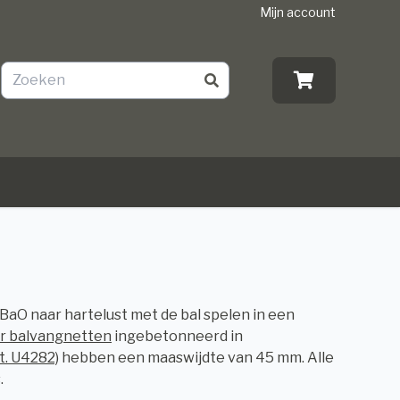
Mijn account
aO naar hartelust met de bal spelen in een
r balvangnetten
ingebetonneerd in
t. U4282)
hebben een maaswijdte van 45 mm. Alle
.