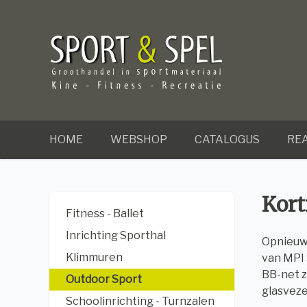
HOME
WEBSHOP
CATALOGUS
REA
Kort
Fitness - Ballet
Inrichting Sporthal
Opnieuw 
Klimmuren
van MPI 
BB-net z
Outdoor Sport
glasveze
Schoolinrichting - Turnzalen