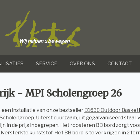
Wij helpen u bewegen
LISATIES
SERVICE
OVER ONS
CONTACT
rijk - MPI Scholengroep 26
een installatie van onze bestseller
B1638 Outdoor Basketb
Scholengroep. Uiterst duurzaam, uit gegalvaniseerd staal,
ijn in de prijs inbegrepen. Het roosteren BB bord zorgt voo
lversterkte kunststof. Het BB bord is te verkrijgen in 2 fo