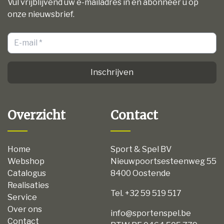
Vul vrijblijvend uw e-mailadres in en abonneer u op
onze nieuwsbrief.
Inschrijven
Overzicht
Contact
Home
Sport & Spel BV
Webshop
Nieuwpoortsesteenweg 55
Catalogus
8400 Oostende
Realisaties
Tel. +32 59 519 517
Service
Over ons
info@sportenspel.be
Contact