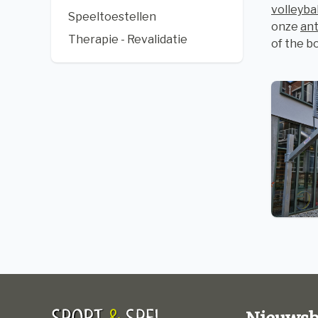
volleyba
Speeltoestellen
onze
ant
Therapie - Revalidatie
of the 