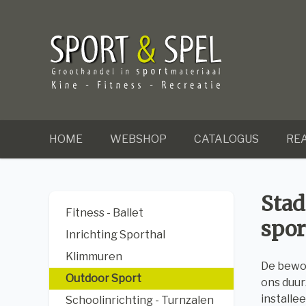
HOME
WEBSHOP
CATALOGUS
REA
Stad
Fitness - Ballet
spor
Inrichting Sporthal
Klimmuren
De bewon
Outdoor Sport
ons duur
installe
Schoolinrichting - Turnzalen