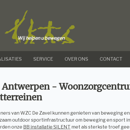
Wij helpen u bewegen
LISATIES
SERVICE
OVER ONS
CONTACT
 Antwerpen - Woonzorgcentru
tterreinen
ers van WZC De Zavel kunnen genieten van beweging en s
zaam outdoor sportinfrastructuur om beweging en sport i
erden onze
BB installatie SILENT
met als sterkste troef gee