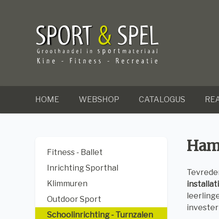
HOME
WEBSHOP
CATALOGUS
REA
Hamm
Fitness - Ballet
Inrichting Sporthal
Tevreden
Klimmuren
installat
leerling
Outdoor Sport
invester
Schoolinrichting - Turnzalen