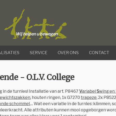
Wij helpen u bewegen
LISATIES
SERVICE
OVER ONS
CONTACT
ende - O.L.V. College
 in de turnles! Installatie van art. P8467
V
ariabel
S
wing en
ewichtszakken
, houten ringen, 1x G7270
trapeze
, 2x P852
onde schommel
,... Wat een variatie in de turnles: klimmen
nleerkracht. Alle attributen kunnen mooi opgeborgen worden