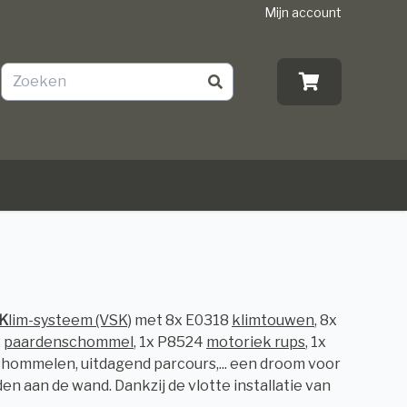
Mijn account
K
lim-systeem (VSK)
met 8x E0318
klimtouwen
, 8x
2
paardenschommel
, 1x P8524
motoriek rups
, 1x
, schommelen, uitdagend parcours,... een droom voor
 aan de wand. Dankzij de vlotte installatie van