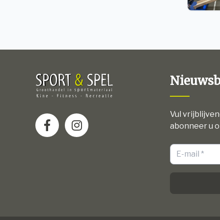
Nieuwsb
Vul vrijblijve
abonneer u o