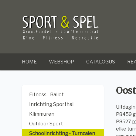
HOME
WEBSHOP
CATALOGUS
REA
Oost
Fitness - Ballet
Inrichting Sporthal
Uitdaging
Klimmuren
P8459
g
P8527
r
Outdoor Sport
elke tur
Schoolinrichting - Turnzalen