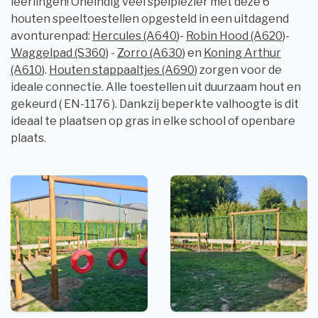
leerlingen! Oneindig veel spelplezier met deze 6
houten speeltoestellen opgesteld in een uitdagend
avonturenpad:
Hercules (A640
)-
Robin Hood (A620)
-
Waggelpad (S360)
-
Zorro (A630)
en
Koning Arthur
(A610
).
Houten stappaaltjes (A690)
zorgen voor de
ideale connectie. Alle toestellen uit duurzaam hout en
gekeurd ( EN-1176 ). Dankzij beperkte valhoogte is dit
ideaal te plaatsen op gras in elke school of openbare
plaats.