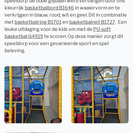
speeldorp: de oude glijbaan werd vervangen door ons
kleurrijk
basketbalbord B1646
in waaiervorm en te
verkrijgen in blauw, rood, wit en geel. Dit in combinatie
met
basketbalring B1701
en
basketbalnet B1727
. Een
leuke uitdaging voor de kids om met de
PU-soft
basketbal G4919
te scoren. Op deze manier zorgt dit
speeldorp voor een gevarieerde sport en spel
beleving.