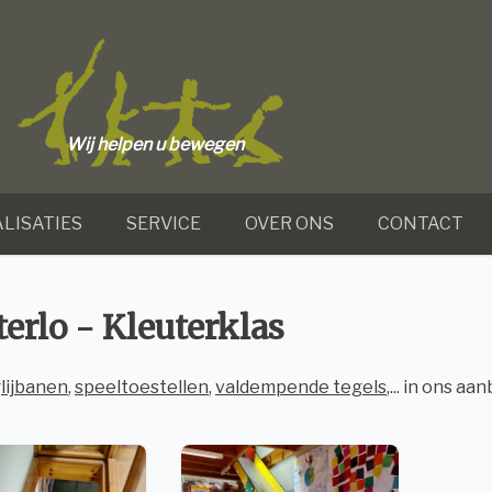
Wij helpen u bewegen
LISATIES
SERVICE
OVER ONS
CONTACT
erlo - Kleuterklas
lijbanen
,
speeltoestellen
,
valdempende tegels
,... in ons a