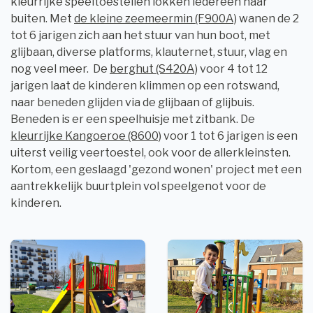
kleurrijke speeltoestellen lokken iedereen naar
buiten. Met
de kleine zeemeermin (F900A)
wanen de 2
tot 6 jarigen zich aan het stuur van hun boot, met
glijbaan, diverse platforms, klauternet, stuur, vlag en
nog veel meer. De
berghut (S420A)
voor 4 tot 12
jarigen laat de kinderen klimmen op een rotswand,
naar beneden glijden via de glijbaan of glijbuis.
Beneden is er een speelhuisje met zitbank. De
kleurrijke Kangoeroe (8600)
voor 1 tot 6 jarigen is een
uiterst veilig veertoestel, ook voor de allerkleinsten.
Kortom, een geslaagd 'gezond wonen' project met een
aantrekkelijk buurtplein vol speelgenot voor de
kinderen.