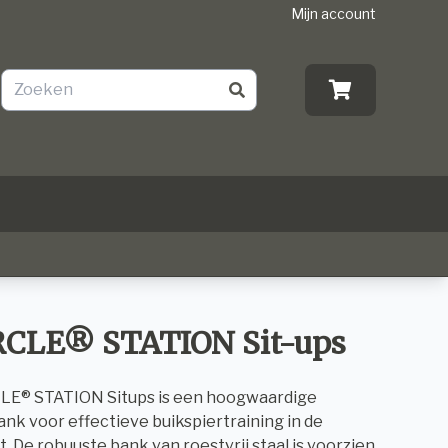
Mijn account
RCLE® STATION Sit-ups
LE® STATION Situps is een hoogwaardige
ank voor effectieve buikspiertraining in de
t. De robuuste bank van roestvrij staal is voorzien