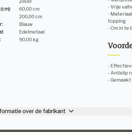
Zilver
- Vrije val
(cm):
60,00 cm
- Materiaa
200,00 cm
topping
r:
Blauw
- Om in te
l:
Edelmetaal
:
90,00 kg
Voord
- Effectie
- Antislip
- Gemaakt 
formatie over de fabrikant