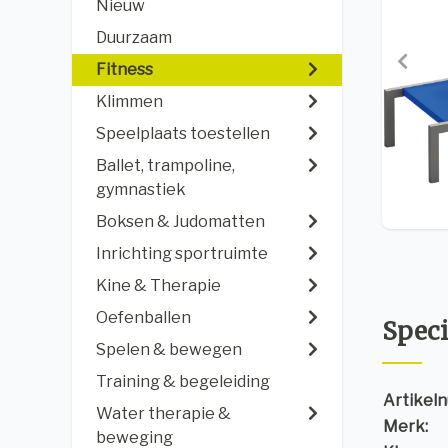
Nieuw
Duurzaam
Fitness
Klimmen
Speelplaats toestellen
Ballet, trampoline,
gymnastiek
Boksen & Judomatten
Inrichting sportruimte
Kine & Therapie
Oefenballen
Speci
Spelen & bewegen
Training & begeleiding
Artikel
Water therapie &
Merk:
beweging