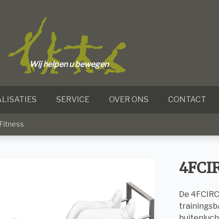
Wij helpen u bewegen
LISATIES
SERVICE
OVER ONS
CONTACT
Fitness
4FCI
De 4FCIRC
trainingsb
buitenluch