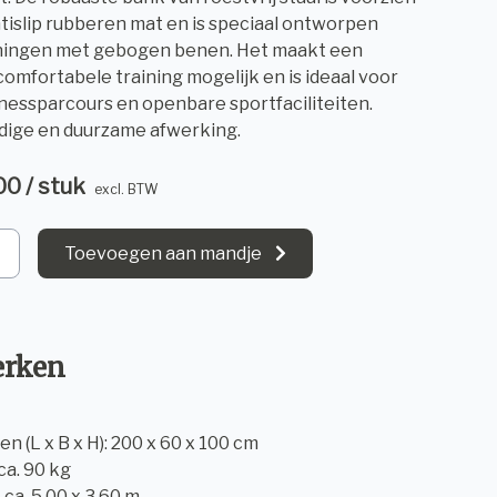
tislip rubberen mat en is speciaal ontworpen
ningen met gebogen benen. Het maakt een
 comfortabele training mogelijk en is ideaal voor
tnessparcours en openbare sportfaciliteiten.
ige en duurzame afwerking.
00 / stuk
excl. BTW
Toevoegen aan mandje
rken
n (L x B x H): 200 x 60 x 100 cm
ca. 90 kg
 ca. 5,00 x 3,60 m