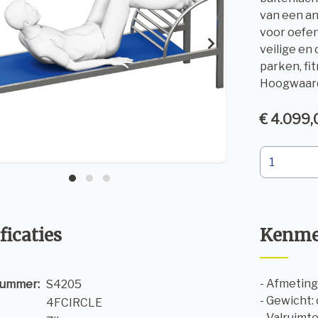
van een an
voor oefe
veilige en
parken, fi
Hoogwaard
€ 4.099,
ficaties
Kenme
- Afmetinge
nummer:
S4205
- Gewicht: 
4FCIRCLE
- Valruimte