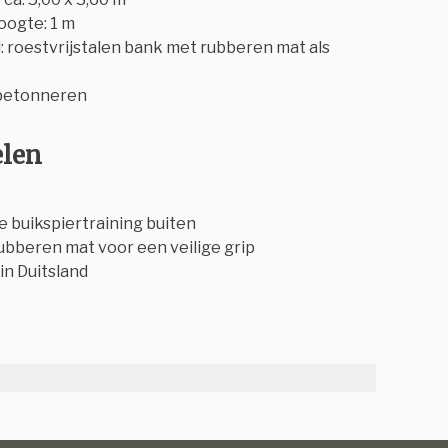
hoogte: 1 m
l: roestvrijstalen bank met rubberen mat als
 betonneren
elen
ve buikspiertraining buiten
 rubberen mat voor een veilige grip
in Duitsland