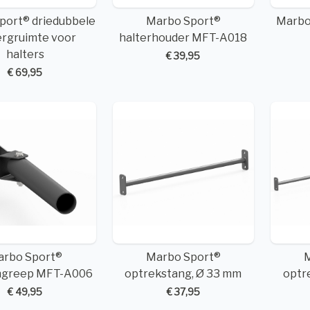
port® driedubbele
Marbo Sport®
Marbo
rgruimte voor
halterhouder MFT-A018
halters
€ 39,95
€ 69,95
arbo Sport®
Marbo Sport®
jngreep MFT-A006
optrekstang, Ø 33 mm
optr
€ 49,95
€ 37,95