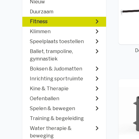
Nieuw
Duurzaam
Fitness
Klimmen
Speelplaats toestellen
D
Ballet, trampoline,
gymnastiek
Boksen & Judomatten
Inrichting sportruimte
Kine & Therapie
Oefenballen
Spelen & bewegen
Training & begeleiding
Water therapie &
beweging