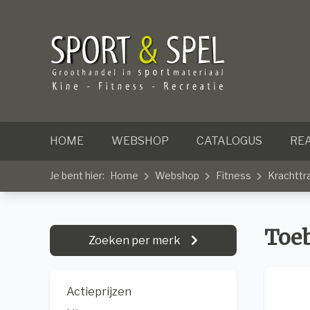
HOME
WEBSHOP
CATALOGUS
REA
Je bent hier:
Home
Webshop
Fitness
Krachttr
Toe
Zoeken per merk
Actieprijzen