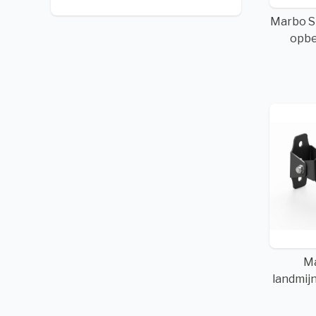
Marbo S
opbe
M
landmi