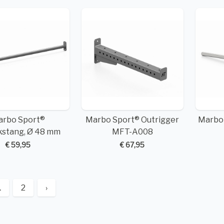
arbo Sport®
Marbo Sport® Outrigger
Marbo
kstang, Ø 48 mm
MFT-A008
€ 59,95
€ 67,95
1
2
›