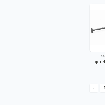
M
optre
‹