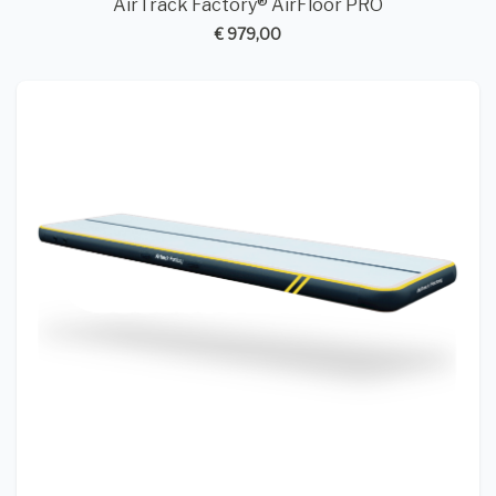
AirTrack Factory® AirFloor PRO
€ 979,00