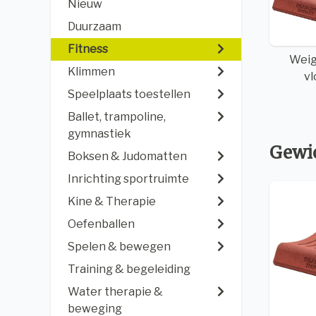
Nieuw
Duurzaam
Fitness
Weig
Klimmen
v
Speelplaats toestellen
Ballet, trampoline,
gymnastiek
Gewic
Boksen & Judomatten
Inrichting sportruimte
Kine & Therapie
Oefenballen
Spelen & bewegen
Training & begeleiding
Water therapie &
beweging