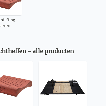
htlifting
loeren
htheffen - alle producten