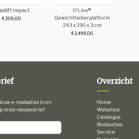
adlift Impact
O'Live®
Gewichtheberplatform
€ 209,00
243 x 190 x 3 cm
€ 1.499,00
rief
Overzicht
nd uw e-mailadres in en
Home
p onze nieuwsbrief.
Webshop
Catalogus
Realisaties
Service