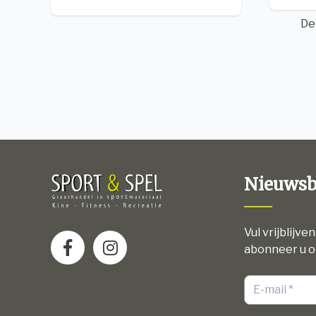
De
Nieuwsb
Vul vrijblijve
abonneer u o