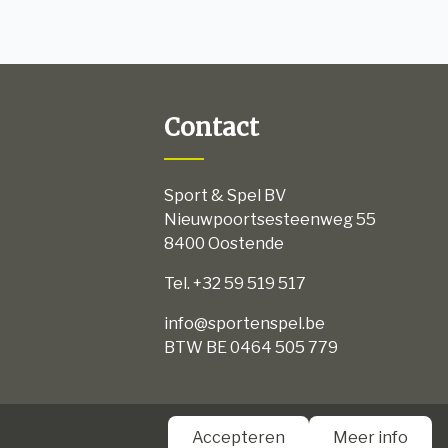
Contact
Sport & Spel BV
Nieuwpoortsesteenweg 55
8400 Oostende
Tel. +32 59 519 517
info@sportenspel.be
BTW BE 0464 505 779
aarden
Accepteren
Meer info