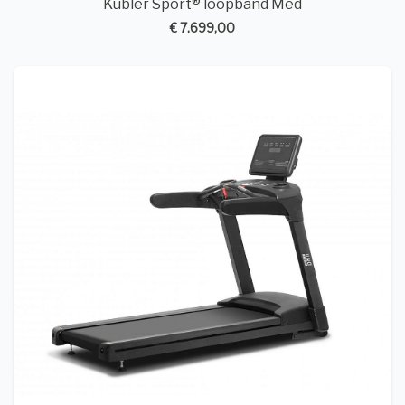
Kübler Sport® loopband Med
€ 7.699,00