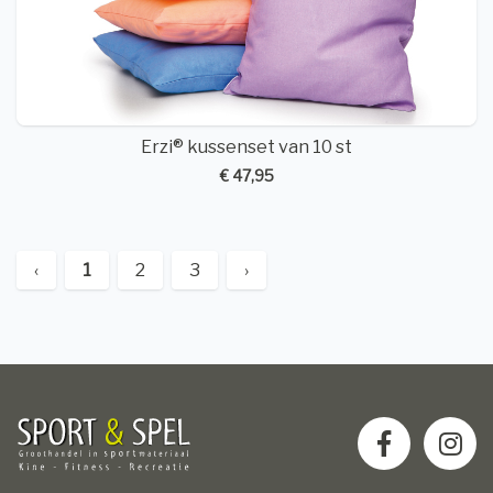
Erzi® kussenset van 10 st
€ 47,95
‹
1
2
3
›