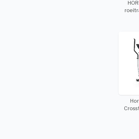
HOR
roeit
Hor
Crosst