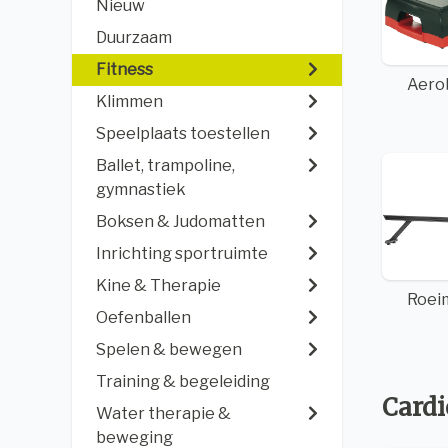
Nieuw
Duurzaam
Fitness
Aero
Klimmen
Speelplaats toestellen
Ballet, trampoline,
gymnastiek
Boksen & Judomatten
Inrichting sportruimte
Kine & Therapie
Roei
Oefenballen
Spelen & bewegen
Training & begeleiding
Cardi
Water therapie &
beweging