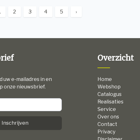
1
2
3
4
5
›
rief
Overzicht
nd uw e-mailadres in en
Home
p onze nieuwsbrief.
Webshop
Catalogus
Realisaties
Service
Over ons
Inschrijven
Contact
Privacy
Disclaimer