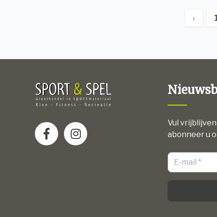
‹
Nieuwsb
Vul vrijblijve
abonneer u o