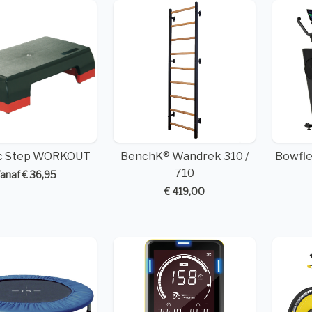
c Step WORKOUT
BenchK® Wandrek 310 /
Bowfle
710
anaf € 36,95
€ 419,00