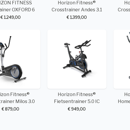
IZON FITNESS
Horizon Fitness®
Ho
rainer OXFORD 6
Crosstrainer Andes 3.1
Cross
€ 1.249,00
€ 1.399,00
izon Fitness®
Horizon Fitness®
Ho
rainer Milos 3.0
Fietsentrainer 5.0 IC
Homet
€ 879,00
€ 949,00