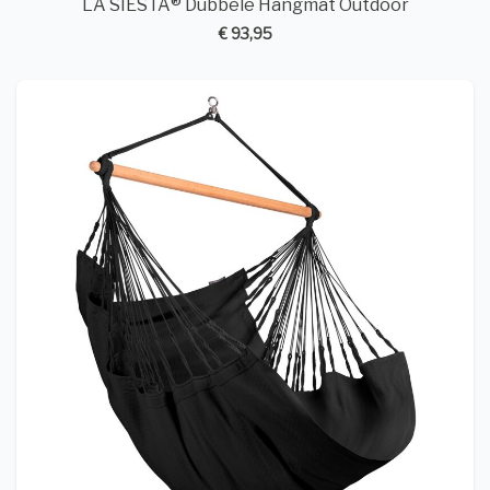
LA SIESTA® Dubbele Hangmat Outdoor
€ 93,95