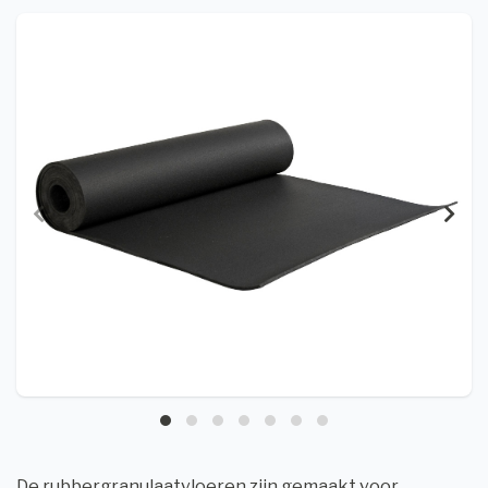
De rubbergranulaatvloeren zijn gemaakt voor