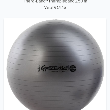
Thera-Band® therapieband 2,50 m
Vanaf € 14,45