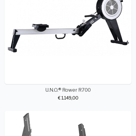
U.N.O.® Rower R700
€ 1.149,00