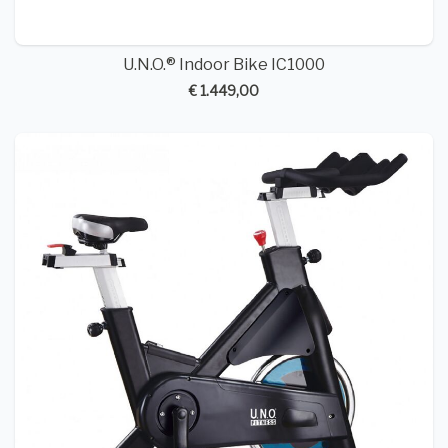
U.N.O.® Indoor Bike IC1000
€ 1.449,00