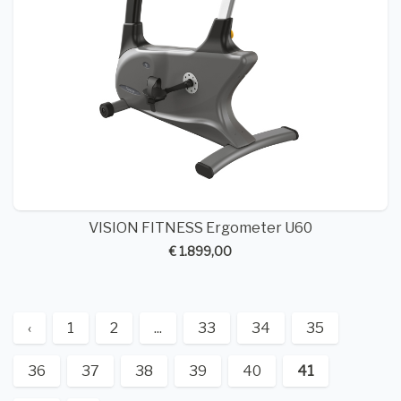
VISION FITNESS Ergometer U60
€ 1.899,00
‹
1
2
...
33
34
35
36
37
38
39
40
41