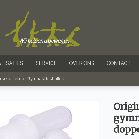
Wij helpen u bewegen
LISATIES
SERVICE
OVER ONS
CONTACT
rse ballen
Gymnastiekballen
Origi
gymna
doppe