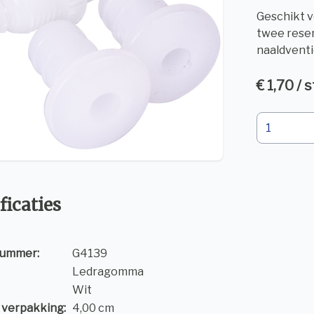
Geschikt vo
twee rese
naaldventi
€ 1,70 / 
ficaties
nummer:
G4139
Ledragomma
Wit
 verpakking:
4,00 cm