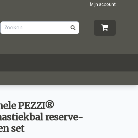
Mijn account
nele PEZZI®
stiekbal reserve-
n set