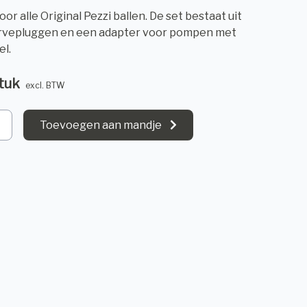
or alle Original Pezzi ballen. De set bestaat uit
rvepluggen en een adapter voor pompen met
el.
stuk
excl. BTW
Toevoegen aan mandje