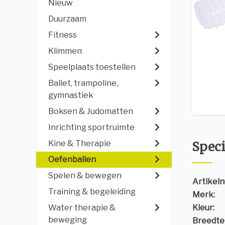
Nieuw
Duurzaam
Fitness
Klimmen
Speelplaats toestellen
Ballet, trampoline,
gymnastiek
Boksen & Judomatten
Inrichting sportruimte
Kine & Therapie
Speci
Oefenballen
Spelen & bewegen
Artikel
Training & begeleiding
Merk:
Water therapie &
Kleur:
beweging
Breedte