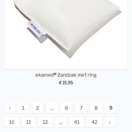
ekamed® Zandzak met ring
€ 15,95
‹
1
2
...
6
7
8
9
10
11
12
...
41
42
›