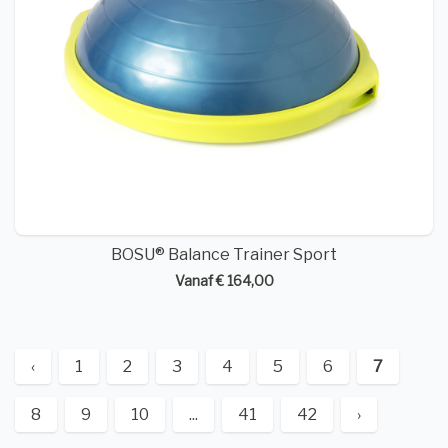
BOSU® Balance Trainer Sport
Vanaf € 164,00
‹
1
2
3
4
5
6
7
8
9
10
...
41
42
›