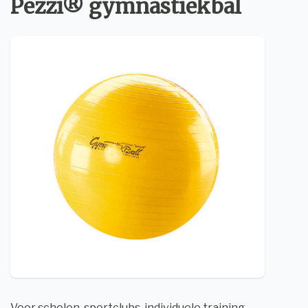
Pezzi® gymnastiekbal
Voor scholen, sportclubs, individuele training,