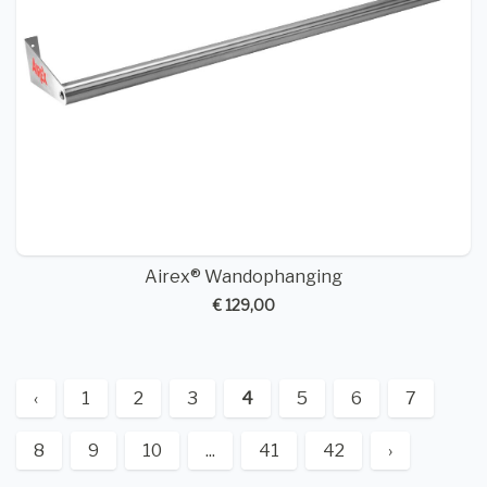
Airex® Wandophanging
€ 129,00
‹
1
2
3
4
5
6
7
8
9
10
...
41
42
›